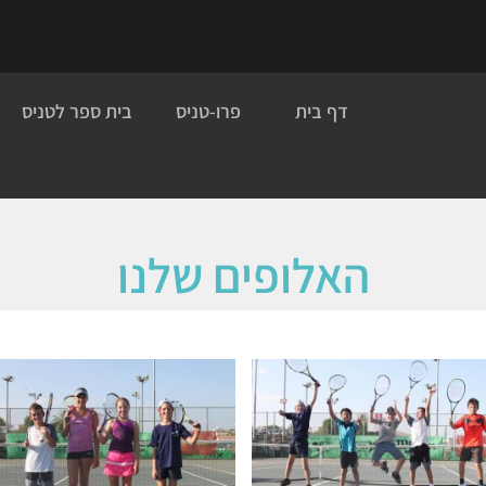
דף בית
פרו-טניס
בית ספר לטניס
האלופים שלנו