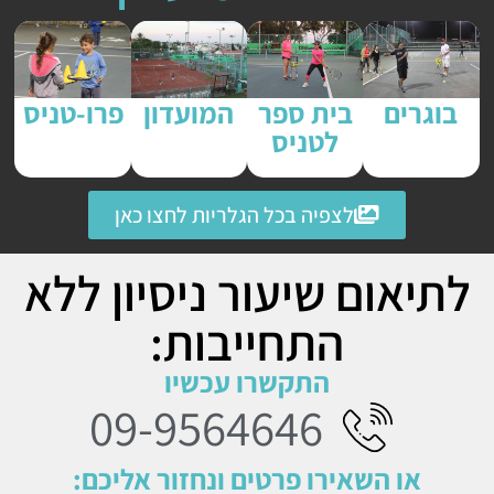
בוגרים
בית ספר
המועדון
פרו-טניס
לטניס
לצפיה בכל הגלריות לחצו כאן
לתיאום שיעור ניסיון ללא
התחייבות:
התקשרו עכשיו
09-9564646
או השאירו פרטים ונחזור אליכם: